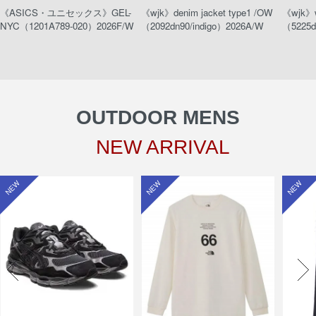
《ASICS・ユニセックス》GEL-
《wjk》denim jacket type1 /OW
《wjk》w
NYC（1201A789-020）2026F/W
（2092dn90/indigo）2026A/W
（5225d
OUTDOOR MENS
NEW ARRIVAL
NEW
NEW
NEW