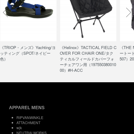
《TRIOP・メンズ》Yachting/ヨ
《Helinox》TACTICAL FIELD C
《THE
ッティング（SPOT/ネイビー
OVER FOR CHAIR ONE/タク
ートート/
色）
ティカルフィールドカバーフォ
507）20
ーチェアワン用（197550380010
00）#H-ACC
APPAREL MENS
RIPVANWINKLE
ATTACHMENT
wjk
NEUTRALWORKS.