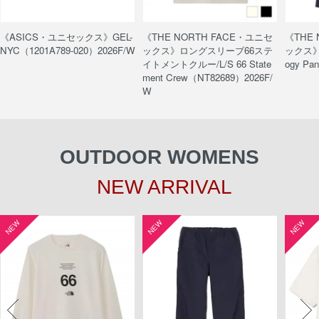
《ASICS・ユニセックス》GEL-
《THE NORTH FACE・ユニセ
《THE
NYC（1201A789-020）2026F/W
ックス》ロングスリーブ66ステ
ックス》
イトメントクルー/L/S 66 State
ogy Pa
ment Crew（NT82689）2026F/
W
OUTDOOR WOMENS
NEW ARRIVAL
NEW
NEW
NEW