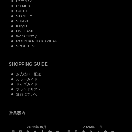
Petromax
PRIMUS
SMITH
STANLEY
SUNSKI
trangia
UNIFLAME
Wolf&Grizzly
MOUNTAIN HARD WEAR
SPOT ITEM
SHOPPING GUIDE
お支払い・配送
カラーガイド
サイズガイド
ブランドリスト
返品について
営業案内
2026年08月
2026年09月
日
月
火
水
木
金
土
日
月
火
水
木
金
土