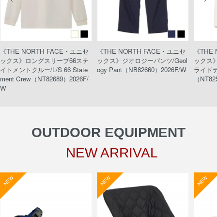
《THE NORTH FACE・ユニセ
《THE NORTH FACE・ユニセ
《THE
ックス》ロングスリーブ66ステ
ックス》ジオロジーパンツ/Geol
ックス
イトメントクルー/L/S 66 State
ogy Pant（NB82660）2026F/W
ライドティ
ment Crew（NT82689）2026F/
（NT82
W
OUTDOOR EQUIPMENT
NEW ARRIVAL
NEW
NEW
NEW