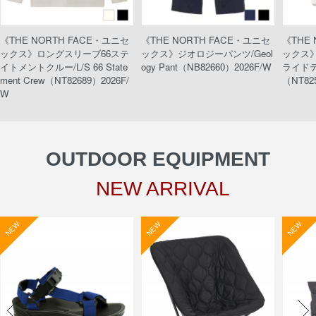
《THE NORTH FACE・ユニセ
《THE NORTH FACE・ユニセ
《THE
ックス》ロングスリーブ66ステ
ックス》ジオロジーパンツ/Geol
ックス
イトメントクルー/L/S 66 State
ogy Pant（NB82660）2026F/W
ライドティ
ment Crew（NT82689）2026F/
（NT82
W
OUTDOOR EQUIPMENT
NEW ARRIVAL
NEW
NEW
NEW