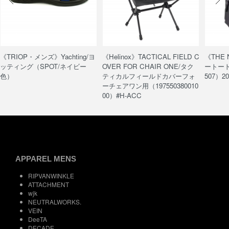
《TRIOP・メンズ》Yachting/ヨ
《Helinox》TACTICAL FIELD C
《THE
ッティング（SPOT/ネイビー
OVER FOR CHAIR ONE/タク
ートート/
色）
ティカルフィールドカバーフォ
507）20
ーチェアワン用（197550380010
00）#H-ACC
APPAREL MENS
RIPVANWINKLE
ATTACHMENT
wjk
NEUTRALWORKS.
VEIN
DeeTA
DECADE