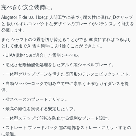
完ぺきな安全装備に。
Alugator Ride 3.0 Hoeは 人間工学に基づく耐久性に優れたDグリップ
と 扱いやすいコンパクトなデザインのブレードがバランスよく能力を
発揮します。
また シャフトの位置を切り替えることができ 90度にすればつるはし
として使用でき 雪を簡単に取り除くことができます。
・UIAA規格156に適合した雪崩シャベル。
・硬化させ陽極酸化処理をしたアルミ製シャベルブレード。
・一体型グリップゾーンを備えた長円形のテレスコピックシャフト。
・自動ジッパーロックで組み立て中に素早く正確なガイダンスを提
供。
・省スペースのブレードデザイン。
・最高の剛性を実現する安定したリブ。
・一体型ステップで傾転を防止する鋭利なブレード設計。
・ストレート ブレードバック 雪の輪郭をストレートにカットするの
に最適。