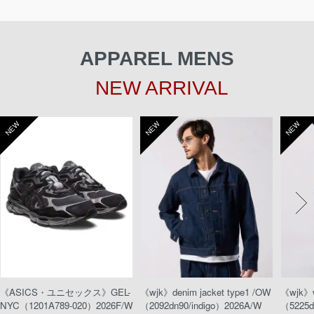
APPAREL MENS
NEW ARRIVAL
NEW
NEW
NEW
《ASICS・ユニセックス》GEL-
《wjk》denim jacket type1 /OW
《wjk》w
NYC（1201A789-020）2026F/W
（2092dn90/indigo）2026A/W
（5225d