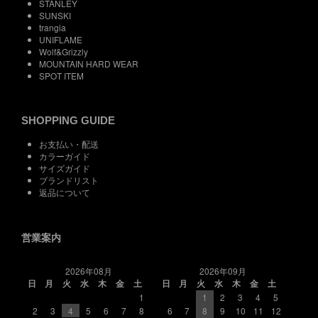
STANLEY
SUNSKI
trangia
UNIFLAME
Wolf&Grizzly
MOUNTAIN HARD WEAR
SPOT ITEM
SHOPPING GUIDE
お支払い・配送
カラーガイド
サイズガイド
ブランドリスト
返品について
営業案内
2026年08月
2026年09月
日
月
火
水
木
金
土
日
月
火
水
木
金
土
1
1
2
3
4
5
2
3
4
5
6
7
8
6
7
8
9
10
11
12