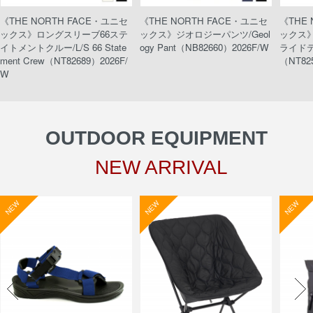
《THE NORTH FACE・ユニセ
《THE NORTH FACE・ユニセ
《THE
ックス》ロングスリーブ66ステ
ックス》ジオロジーパンツ/Geol
ックス
イトメントクルー/L/S 66 State
ogy Pant（NB82660）2026F/W
ライドティ
ment Crew（NT82689）2026F/
（NT82
W
OUTDOOR EQUIPMENT
NEW ARRIVAL
NEW
NEW
NEW