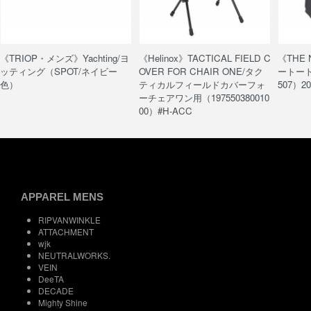
《TRIOP・メンズ》Yachting/ヨ
《Helinox》TACTICAL FIELD C
《THE
ッティング（SPOT/ネイビー
OVER FOR CHAIR ONE/タク
ートート/
色）
ティカルフィールドカバーフォ
507）20
ーチェアワン用（197550380010
00）#H-ACC
APPAREL MENS
RIPVANWINKLE
ATTACHMENT
wjk
NEUTRALWORKS.
VEIN
DeeTA
DECADE
Mighty Shine