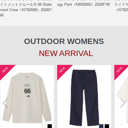
イトメントクルー/L/S 66 State
ogy Pant（NB82660）2026F/W
ライドティ
ment Crew（NT82689）2026F/
（NT82
W
OUTDOOR WOMENS
NEW ARRIVAL
NEW
NEW
NEW