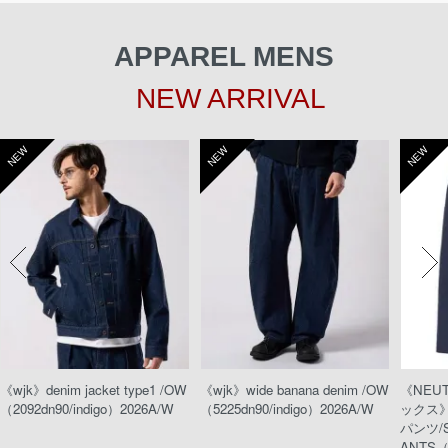
APPAREL MENS
NEW ARRIVAL
NEW
NEW
NEW
《wjk》denim jacket type1 /OW
《wjk》wide banana denim /OW
《NEU
（2092dn90/indigo）2026A/W
（5225dn90/indigo）2026A/W
ックス
パンツ/S
ANTS（