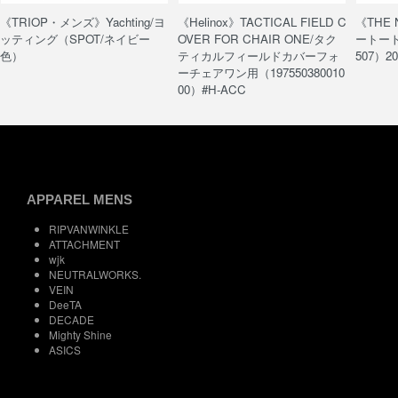
《TRIOP・メンズ》Yachting/ヨ
《Helinox》TACTICAL FIELD C
《THE
ッティング（SPOT/ネイビー
OVER FOR CHAIR ONE/タク
ートート/
色）
ティカルフィールドカバーフォ
507）20
ーチェアワン用（197550380010
00）#H-ACC
APPAREL MENS
RIPVANWINKLE
ATTACHMENT
wjk
NEUTRALWORKS.
VEIN
DeeTA
DECADE
Mighty Shine
ASICS