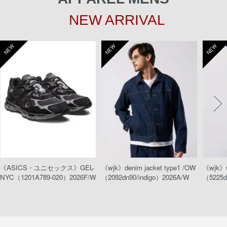
NEW ARRIVAL
NEW
NEW
NEW
《ASICS・ユニセックス》GEL-
《wjk》denim jacket type1 /OW
《wjk》w
NYC（1201A789-020）2026F/W
（2092dn90/indigo）2026A/W
（5225d