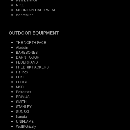
NIKE
MOUNTAIN HARD WEAR
icebreaker
OUTDOOR EQUIPMENT
THE NORTH FACE
Aladdin
BAREBONES
DARN TOUGH
FEUERHAND
FREDRIK PACKERS
Helinox
LEKI
LODGE
MSR
Petromax
PRIMUS
SMITH
STANLEY
SUNSKI
trangia
UNIFLAME
Wolf&Grizzly