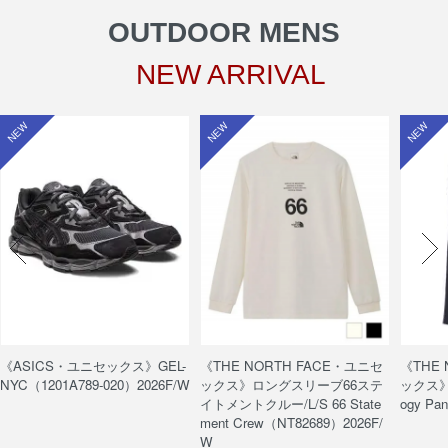
OUTDOOR MENS
NEW ARRIVAL
NEW
NEW
NEW
《ASICS・ユニセックス》GEL-
《THE NORTH FACE・ユニセ
《THE
NYC（1201A789-020）2026F/W
ックス》ロングスリーブ66ステ
ックス》
イトメントクルー/L/S 66 State
ogy Pa
ment Crew（NT82689）2026F/
W