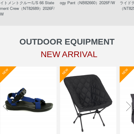
イトメントクルー/L/S 66 State
ogy Pant（NB82660）2026F/W
ライドティ
ment Crew（NT82689）2026F/
（NT82
W
OUTDOOR EQUIPMENT
NEW ARRIVAL
NEW
NEW
NEW