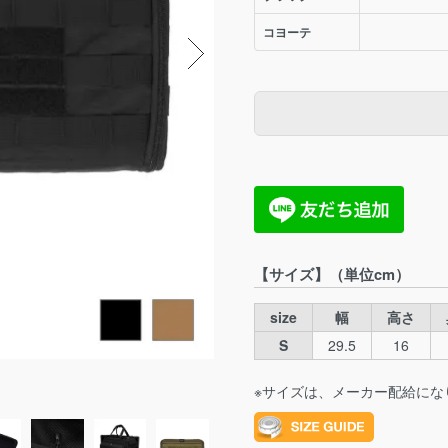
コヨーテ
【サイズ】（単位cm）
size
幅
高さ
S
29.5
16
※サイズは、メーカー配給にな