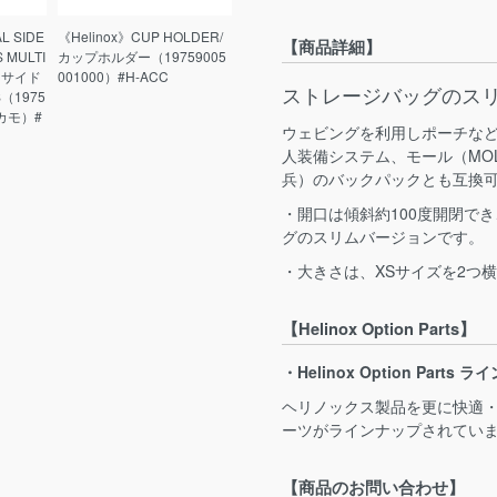
L SIDE
《Helinox》CUP HOLDER/
【商品詳細】
 MULTI
カップホルダー（19759005
 サイド
001000）#H-ACC
ストレージバッグのス
（1975
チカモ）#
ウェビングを利用しポーチな
人装備システム、モール（MO
兵）のバックパックとも互換
・開口は傾斜約100度開閉で
グのスリムバージョンです。
・大きさは、XSサイズを2つ
【Helinox Option Parts】
・Helinox Option Parts
ヘリノックス製品を更に快適
ーツがラインナップされてい
【商品のお問い合わせ】