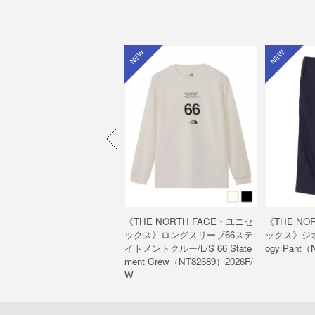
W
NEW
NEW
HE NORTH FACE・ユニセ
《THE NORTH FACE・ユニセ
《THE NO
クス》ウッドランドウールパ
ックス》ロングスリーブ66ステ
ックス》ジオ
/Woodland Wool Pant（NB
イトメントクルー/L/S 66 State
ogy Pant（
560）
ment Crew（NT82689）2026F/
W