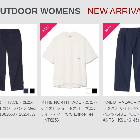
UTDOOR WOMENS
NEW ARRIV
NEW
NEW
RTH FACE・ユニセ
《THE NORTH FACE・ユニセ
《NEUTRALWOR
ロジーパンツ/Geol
ックス》ショートスリーブエン
ックス》サイドポケ
NB82660）2026F/W
ライドティー/S/S Enride Tee
パンツ/SIDE POCKE
（NT82561）
ANTS（KSU46145）