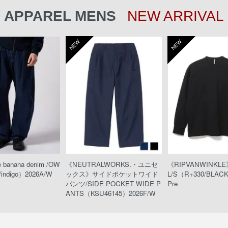
APPAREL MENS
NEW ARRIVAL
NEW
NEW
 banana denim /OW
《NEUTRALWORKS.・ユニセ
《RIPVANWINKL
/indigo）2026A/W
ックス》サイドポケットワイド
L/S（R+330/BLAC
パンツ/SIDE POCKET WIDE P
Pre
ANTS（KSU46145）2026F/W