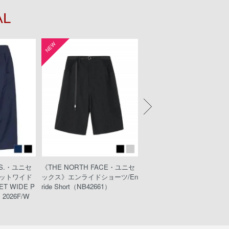
AL
NEW
NEW
KS.・ユニセ
《THE NORTH FACE・ユニセ
《KEEN・ウィメンズ》UNE
ットワイド
ックス》エンライドショーツ/En
PLT/ユニークピーエルティ
T WIDE P
ride Short（NB42661）
032211/Black/Black）
2026F/W