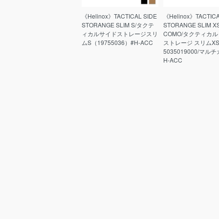
《Helinox》TACTICAL SIDE
《Helinox》TACTICA
STORANGE SLIM S/タクテ
STORANGE SLIM XS
ィカルサイドストレージスリ
COMO/タクティカル
ムS（19755036）#H-ACC
ストレージ スリムXS
5035019000/マル
H-ACC