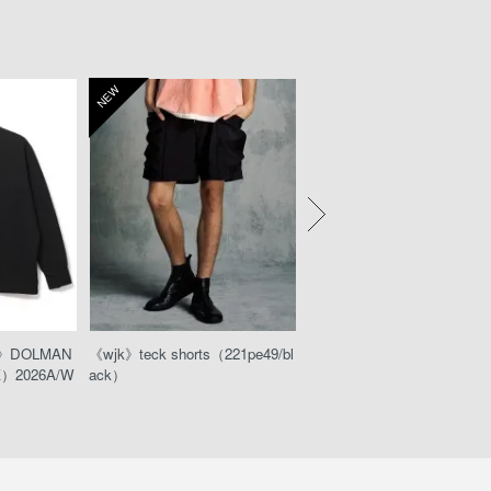
NEW
NEW
E》DOLMAN
《wjk》teck shorts（221pe49/bl
《RIPVANWINKLE》MOG
K）2026A/W
ack）
W-845/BLACK）