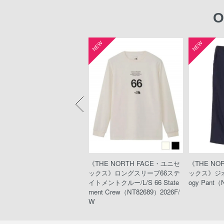
O
W
NEW
NEW
HE NORTH FACE・ウィメ
《THE NORTH FACE・ユニセ
《THE NO
ズ》エクスペディションショ
ックス》ロングスリーブ66ステ
ックス》ジオ
トスリーブドライドットクル
イトメントクルー/L/S 66 State
ogy Pant（
xpedition S/S Dry Dot Crew
ment Crew（NT82689）2026F/
T12324）#SUMMIT
W