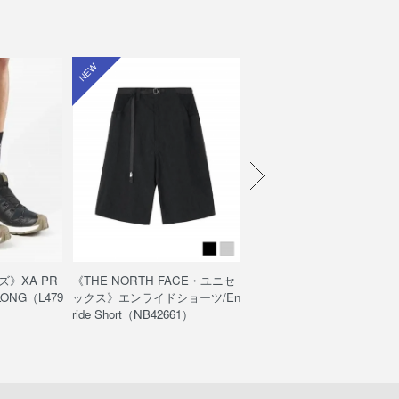
NEW
NEW
ズ》XA PR
《THE NORTH FACE・ユニセ
《POUTNIK・メンズ》Shiva
ELONG（L479
ックス》エンライドショーツ/En
chnical Top S/S / シヴァテ
ride Short（NB42661）
カルトップショートスリーブ
3147/ブラック色）