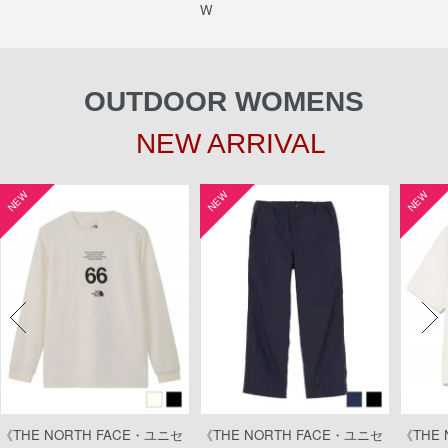
W
OUTDOOR WOMENS
NEW ARRIVAL
NEW
NEW
NEW
《THE NORTH FACE・ユニセ
《THE NORTH FACE・ユニセ
《THE