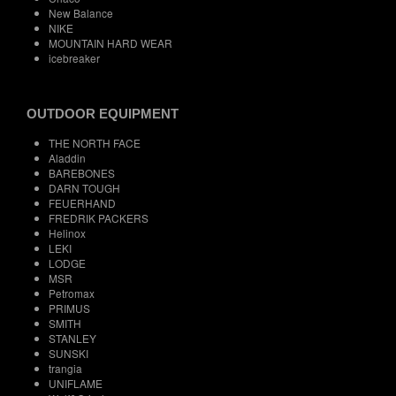
New Balance
NIKE
MOUNTAIN HARD WEAR
icebreaker
OUTDOOR EQUIPMENT
THE NORTH FACE
Aladdin
BAREBONES
DARN TOUGH
FEUERHAND
FREDRIK PACKERS
Helinox
LEKI
LODGE
MSR
Petromax
PRIMUS
SMITH
STANLEY
SUNSKI
trangia
UNIFLAME