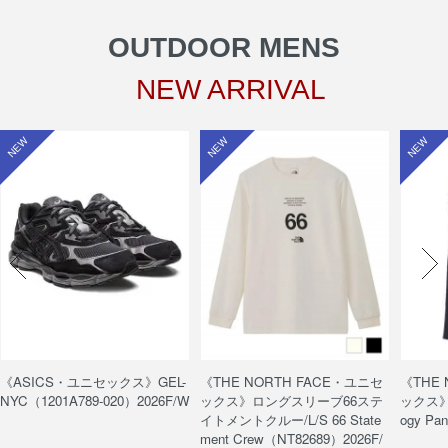
OUTDOOR MENS
NEW ARRIVAL
NEW
NEW
NEW
《ASICS・ユニセックス》GEL-
《THE NORTH FACE・ユニセ
《THE
NYC（1201A789-020）2026F/W
ックス》ロングスリーブ66ステ
ックス》
イトメントクルー/L/S 66 State
ogy Pa
ment Crew（NT82689）2026F/