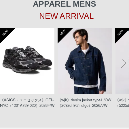
APPAREL MENS
NEW ARRIVAL
NEW
NEW
NEW
《ASICS・ユニセックス》GEL-
《wjk》denim jacket type1 /OW
《wjk》w
NYC（1201A789-020）2026F/W
（2092dn90/indigo）2026A/W
（5225d