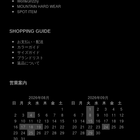
Wolf&Grizzly
MOUNTAIN HARD WEAR
SPOT ITEM
SHOPPING GUIDE
お支払い・配送
カラーガイド
サイズガイド
ブランドリスト
返品について
営業案内
2026年08月
2026年09月
日
月
火
水
木
金
土
日
月
火
水
木
金
土
1
1
2
3
4
5
2
3
4
5
6
7
8
6
7
8
9
10
11
12
9
10
11
12
13
14
15
13
14
15
16
17
18
19
16
17
18
19
20
21
22
20
21
22
23
24
25
26
23
24
25
26
27
28
29
27
28
29
30
30
31