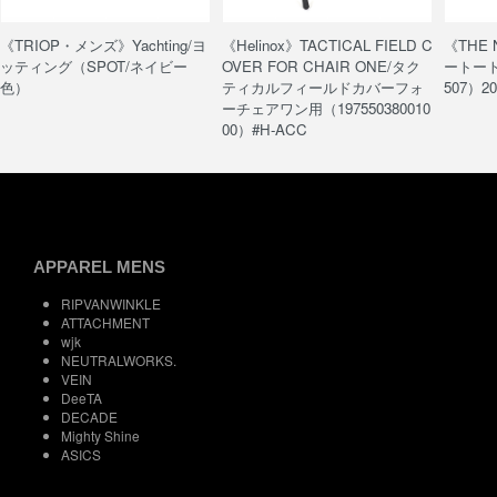
《TRIOP・メンズ》Yachting/ヨ
《Helinox》TACTICAL FIELD C
《THE
ッティング（SPOT/ネイビー
OVER FOR CHAIR ONE/タク
ートート/
色）
ティカルフィールドカバーフォ
507）20
ーチェアワン用（197550380010
00）#H-ACC
APPAREL MENS
RIPVANWINKLE
ATTACHMENT
wjk
NEUTRALWORKS.
VEIN
DeeTA
DECADE
Mighty Shine
ASICS