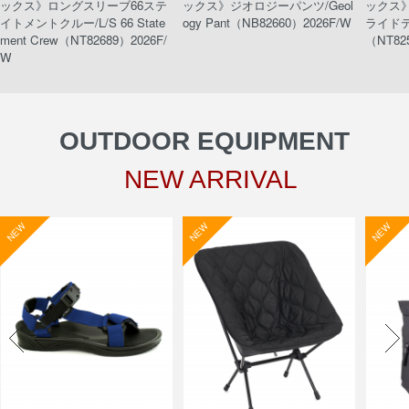
ックス》ロングスリーブ66ステ
ックス》ジオロジーパンツ/Geol
ックス
イトメントクルー/L/S 66 State
ogy Pant（NB82660）2026F/W
ライドティ
ment Crew（NT82689）2026F/
（NT82
W
OUTDOOR EQUIPMENT
NEW ARRIVAL
NEW
NEW
NEW