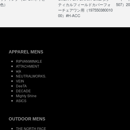
色）
ティカルフィールドカバーフォ
507）20
ーチェアワン用（197550380010
00）#H-ACC
APPAREL MENS
RIPVANWINKLE
ATTACHMENT
wjk
NEUTRALWORKS.
VEIN
DeeTA
DECADE
Mighty Shine
ASICS
OUTDOOR MENS
THE NORTH FACE