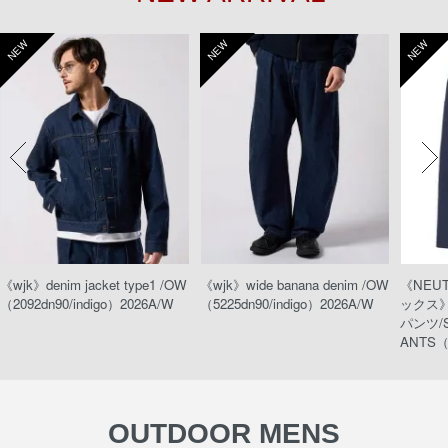
NEW
NEW
NEW
《wjk》denim jacket type1 /OW
《wjk》wide banana denim /OW
《NEU
（2092dn90/indigo）2026A/W
（5225dn90/indigo）2026A/W
ックス
パンツ/S
ANTS（
OUTDOOR MENS