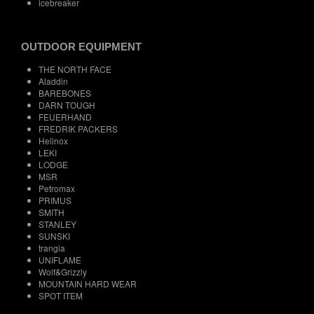
icebreaker
OUTDOOR EQUIPMENT
THE NORTH FACE
Aladdin
BAREBONES
DARN TOUGH
FEUERHAND
FREDRIK PACKERS
Helinox
LEKI
LODGE
MSR
Petromax
PRIMUS
SMITH
STANLEY
SUNSKI
trangia
UNIFLAME
Wolf&Grizzly
MOUNTAIN HARD WEAR
SPOT ITEM