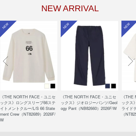
NEW ARRIVAL
NEW
NEW
NEW
《THE NORTH FACE・ユニセ
《THE NORTH FACE・ユニセ
《THE
ックス》ロングスリーブ66ステ
ックス》ジオロジーパンツ/Geol
ックス
イトメントクルー/L/S 66 State
ogy Pant（NB82660）2026F/W
ライドティ
ment Crew（NT82689）2026F/
（NT82
W