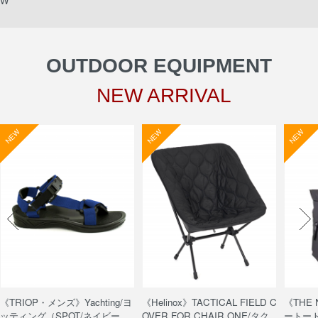
W
OUTDOOR EQUIPMENT
NEW ARRIVAL
NEW
NEW
NEW
《TRIOP・メンズ》Yachting/ヨ
《Helinox》TACTICAL FIELD C
《THE
ッティング（SPOT/ネイビー
OVER FOR CHAIR ONE/タク
ートート/