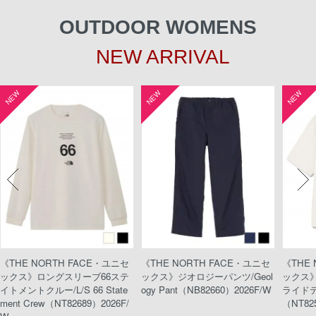
OUTDOOR WOMENS
NEW ARRIVAL
NEW
NEW
NEW
《THE NORTH FACE・ユニセ
《THE NORTH FACE・ユニセ
《THE
ックス》ロングスリーブ66ステ
ックス》ジオロジーパンツ/Geol
ックス
イトメントクルー/L/S 66 State
ogy Pant（NB82660）2026F/W
ライドティ
ment Crew（NT82689）2026F/
（NT82