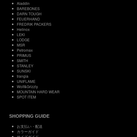
Aladdin
BAREBONES
DARN TOUGH
FEUERHAND
FREDRIK PACKERS
Helinox
LEKI
LODGE
MSR
Petromax
PRIMUS
SMITH
STANLEY
SUNSKI
trangia
UNIFLAME
Wolf&Grizzly
MOUNTAIN HARD WEAR
SPOT ITEM
SHOPPING GUIDE
お支払い・配送
カラーガイド
サイズガイド