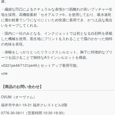
慮。
・繊細な凹凸によるナチュラルな表情かつ肌離れの良いブッチャー生
地を採用。高機能素材「セオアルファ®」を使用しており、吸水速乾
に優れ軽量でシワになりにくいため快適に着用でき、かつ上品な風合
いをキープしてくれる。
・国内に一社のみとなる、インクジェットでは初となる白顔料を搭載
した機械を使用。黒生地にプリントを入れることで靄のかかった独特
の色味を表現。
・身幅をしっかりとったリラックスシルエット。胸下に特徴的なプリ
ーツを設けることで独特なAラインシルエットを構築。
※5221pe49/7121pe49とセットアップ着用可能。
※zw
【商品のお問い合わせ】
OVUM（オーヴァム）
福井市中央1-19-21 福井クレストビル2階
0776-30-0611（営業時間 10:30-19:30）