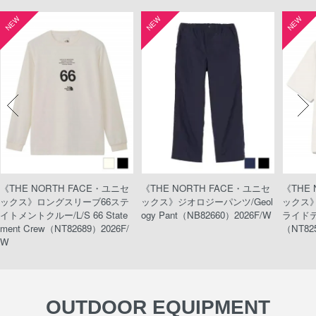
NEW
NEW
NEW
《THE NORTH FACE・ユニセ
《THE NORTH FACE・ユニセ
《THE
ックス》ロングスリーブ66ステ
ックス》ジオロジーパンツ/Geol
ックス
イトメントクルー/L/S 66 State
ogy Pant（NB82660）2026F/W
ライドティ
ment Crew（NT82689）2026F/
（NT82
W
OUTDOOR EQUIPMENT