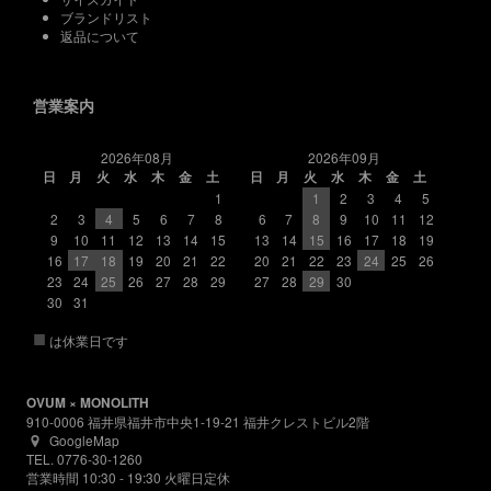
ブランドリスト
返品について
営業案内
2026年08月
2026年09月
日
月
火
水
木
金
土
日
月
火
水
木
金
土
1
1
2
3
4
5
2
3
4
5
6
7
8
6
7
8
9
10
11
12
9
10
11
12
13
14
15
13
14
15
16
17
18
19
16
17
18
19
20
21
22
20
21
22
23
24
25
26
23
24
25
26
27
28
29
27
28
29
30
30
31
■
は休業日です
OVUM × MONOLITH
910-0006 福井県福井市中央1-19-21 福井クレストビル2階
GoogleMap
TEL. 0776-30-1260
営業時間 10:30 - 19:30 火曜日定休