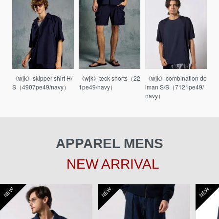
《wjk》skipper shirt H/
《wjk》teck shorts（22
《wjk》combination do
S（4907pe49/navy）
1pe49/navy）
lman S/S（7121pe49/
navy）
APPAREL MENS
NEW ARRIVAL
NEW
NEW
NEW