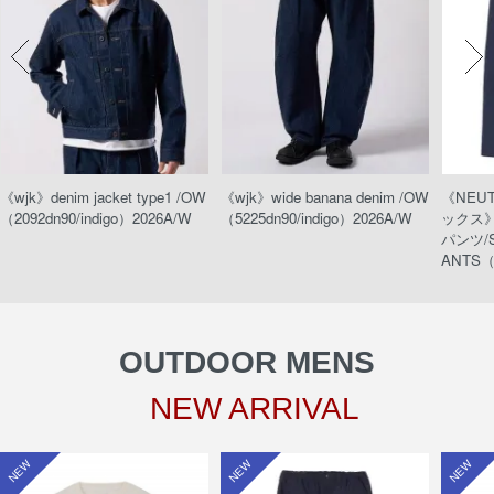
《wjk》denim jacket type1 /OW
《wjk》wide banana denim /OW
《NEU
（2092dn90/indigo）2026A/W
（5225dn90/indigo）2026A/W
ックス
パンツ/S
ANTS（
OUTDOOR MENS
NEW ARRIVAL
NEW
NEW
NEW