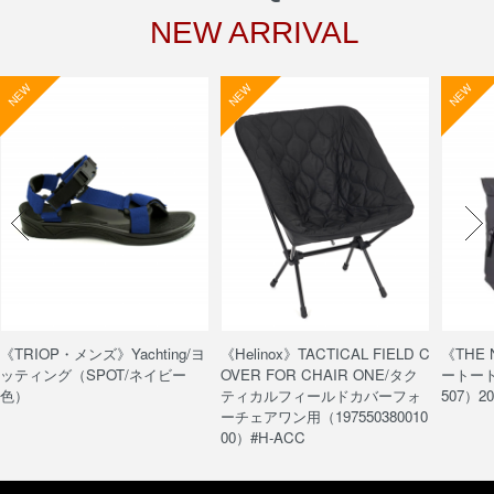
NEW ARRIVAL
NEW
NEW
NEW
《TRIOP・メンズ》Yachting/ヨ
《Helinox》TACTICAL FIELD C
《THE
ッティング（SPOT/ネイビー
OVER FOR CHAIR ONE/タク
ートート/
色）
ティカルフィールドカバーフォ
507）20
ーチェアワン用（197550380010
00）#H-ACC