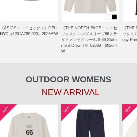
《ASICS・ユニセックス》GEL-
《THE NORTH FACE・ユニセ
《THE
NYC（1201A789-020）2026F/W
ックス》ロングスリーブ66ステ
ックス》
イトメントクルー/L/S 66 State
ogy Pa
ment Crew（NT82689）2026F/
W
OUTDOOR WOMENS
NEW ARRIVAL
NEW
NEW
NEW