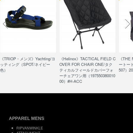
《TRIOP・メンズ》Yachting/ヨ
《Helinox》TACTICAL FIELD C
《THE
ッティング（SPOT/ネイビー
OVER FOR CHAIR ONE/タク
ートート/
色）
ティカルフィールドカバーフォ
507）20
ーチェアワン用（197550380010
00）#H-ACC
APPAREL MENS
RIPVANWINKLE
ATTACHMENT