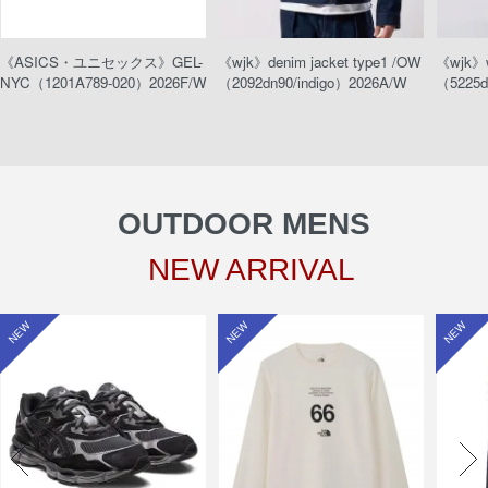
《ASICS・ユニセックス》GEL-
《wjk》denim jacket type1 /OW
《wjk》w
NYC（1201A789-020）2026F/W
（2092dn90/indigo）2026A/W
（5225d
OUTDOOR MENS
NEW ARRIVAL
NEW
NEW
NEW