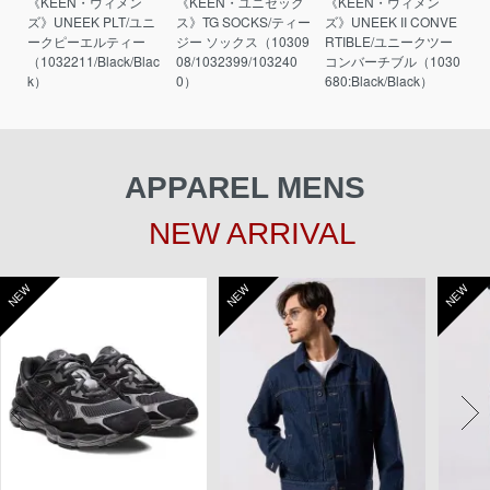
《KEEN・ウィメン
《KEEN・ユニセック
《KEEN・ウィメン
ズ》UNEEK PLT/ユニ
ス》TG SOCKS/ティー
ズ》UNEEK II CONVE
ークピーエルティー
ジー ソックス（10309
RTIBLE/ユニークツー
（1032211/Black/Blac
08/1032399/103240
コンバーチブル（1030
k）
0）
680:Black/Black）
APPAREL MENS
NEW ARRIVAL
NEW
NEW
NEW