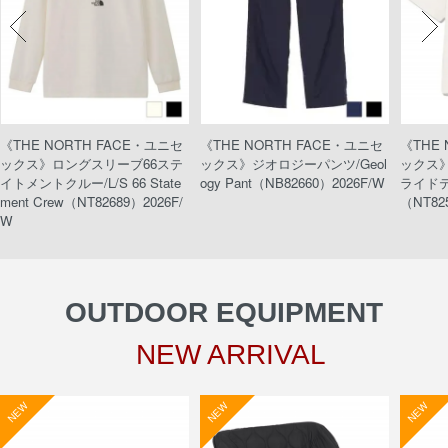
《THE NORTH FACE・ユニセ
《THE NORTH FACE・ユニセ
《THE
ックス》ロングスリーブ66ステ
ックス》ジオロジーパンツ/Geol
ックス
イトメントクルー/L/S 66 State
ogy Pant（NB82660）2026F/W
ライドティ
ment Crew（NT82689）2026F/
（NT82
W
OUTDOOR EQUIPMENT
NEW ARRIVAL
NEW
NEW
NEW