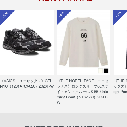
NEW
NEW
NEW
《ASICS・ユニセックス》GEL-
《THE NORTH FACE・ユニセ
《THE
NYC（1201A789-020）2026F/W
ックス》ロングスリーブ66ステ
ックス》
イトメントクルー/L/S 66 State
ogy Pa
ment Crew（NT82689）2026F/
W