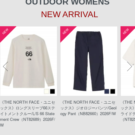
OUTDOOR WOMENS
NEW ARRIVAL
NEW
NEW
NEW
《THE NORTH FACE・ユニセ
《THE NORTH FACE・ユニセ
《THE
ックス》ロングスリーブ66ステ
ックス》ジオロジーパンツ/Geol
ックス
イトメントクルー/L/S 66 State
ogy Pant（NB82660）2026F/W
ライドティ
ment Crew（NT82689）2026F/
（NT82
W