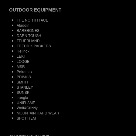
OUTDOOR EQUIPMENT
THE NORTH FACE
Aladdin
BAREBONES
DARN TOUGH
FEUERHAND
FREDRIK PACKERS
Helinox
LEKI
LODGE
MSR
Petromax
PRIMUS
SMITH
STANLEY
SUNSKI
trangia
UNIFLAME
Wolf&Grizzly
MOUNTAIN HARD WEAR
SPOT ITEM