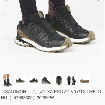
《SALOMON・メンズ》XA PRO 3D V9 GTX LIFELO
NG（L47963800）2026F/W