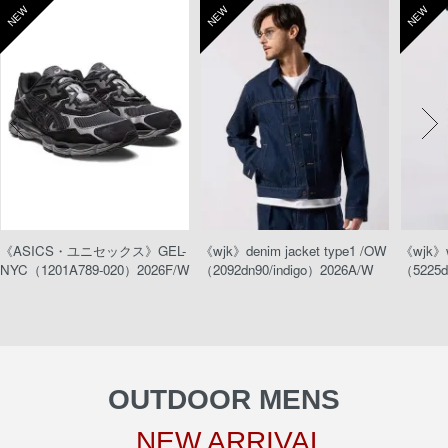
NEW
NEW
NEW
《ASICS・ユニセックス》GEL-
《wjk》denim jacket type1 /OW
《wjk》w
NYC（1201A789-020）2026F/W
（2092dn90/indigo）2026A/W
（5225d
OUTDOOR MENS
NEW ARRIVAL