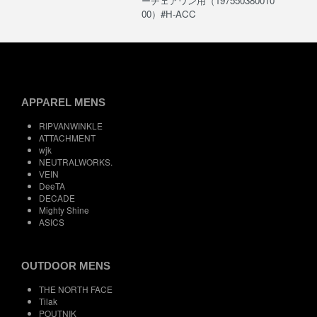
ーチェアワン用（197550380010
00）#H-ACC
APPAREL MENS
RIPVANWINKLE
ATTACHMENT
wjk
NEUTRALWORKS.
VEIN
DeeTA
DECADE
Mighty Shine
ASICS
OUTDOOR MENS
THE NORTH FACE
Tilak
POUTNIK