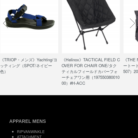
《TRIOP・メンズ》Yachting/ヨ
《Helinox》TACTICAL FIELD C
《THE
ッティング（SPOT/ネイビー
OVER FOR CHAIR ONE/タク
ートート/
色）
ティカルフィールドカバーフォ
507）20
ーチェアワン用（197550380010
00）#H-ACC
APPAREL MENS
RIPVANWINKLE
ATTACHMENT