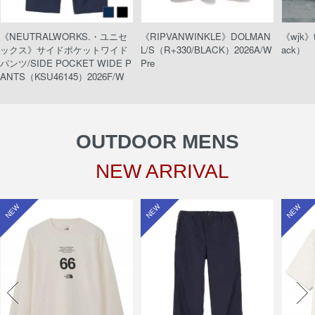
《NEUTRALWORKS.・ユニセ
《RIPVANWINKLE》DOLMAN
《wjk》t
ックス》サイドポケットワイド
L/S（R+330/BLACK）2026A/W
ack）
パンツ/SIDE POCKET WIDE P
Pre
ANTS（KSU46145）2026F/W
OUTDOOR MENS
NEW ARRIVAL
NEW
NEW
NEW