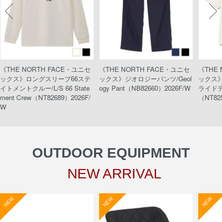
《THE NORTH FACE・ユニセ
《THE NORTH FACE・ユニセ
《THE
ックス》ロングスリーブ66ステ
ックス》ジオロジーパンツ/Geol
ックス
イトメントクルー/L/S 66 State
ogy Pant（NB82660）2026F/W
ライドティ
ment Crew（NT82689）2026F/
（NT82
W
OUTDOOR EQUIPMENT
NEW ARRIVAL
NEW
NEW
NEW