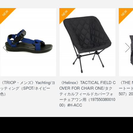
NEW
NEW
NEW
《TRIOP・メンズ》Yachting/ヨ
《Helinox》TACTICAL FIELD C
《THE
ッティング（SPOT/ネイビー
OVER FOR CHAIR ONE/タク
ートート/
色）
ティカルフィールドカバーフォ
507）20
ーチェアワン用（197550380010
00）#H-ACC