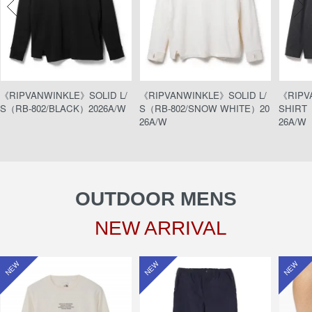
《RIPVANWINKLE》SOLID L/
《RIPVANWINKLE》SOLID L/
《RIPV
S（RB-802/BLACK）2026A/W
S（RB-802/SNOW WHITE）20
SHIRT（
26A/W
26A/W
OUTDOOR MENS
NEW ARRIVAL
NEW
NEW
NEW