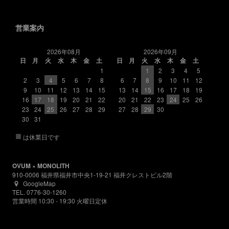
営業案内
2026年08月
2026年09月
日
月
火
水
木
金
土
日
月
火
水
木
金
土
1
1
2
3
4
5
2
3
4
5
6
7
8
6
7
8
9
10
11
12
9
10
11
12
13
14
15
13
14
15
16
17
18
19
16
17
18
19
20
21
22
20
21
22
23
24
25
26
23
24
25
26
27
28
29
27
28
29
30
30
31
■
は休業日です
OVUM × MONOLITH
910-0006 福井県福井市中央1-19-21 福井クレストビル2階
GoogleMap
TEL. 0776-30-1260
営業時間 10:30 - 19:30 火曜日定休