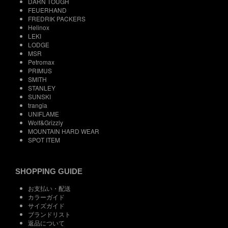
DARN TOUGH
FEUERHAND
FREDRIK PACKERS
Helinox
LEKI
LODGE
MSR
Petromax
PRIMUS
SMITH
STANLEY
SUNSKI
trangia
UNIFLAME
Wolf&Grizzly
MOUNTAIN HARD WEAR
SPOT ITEM
SHOPPING GUIDE
お支払い・配送
カラーガイド
サイズガイド
ブランドリスト
返品について