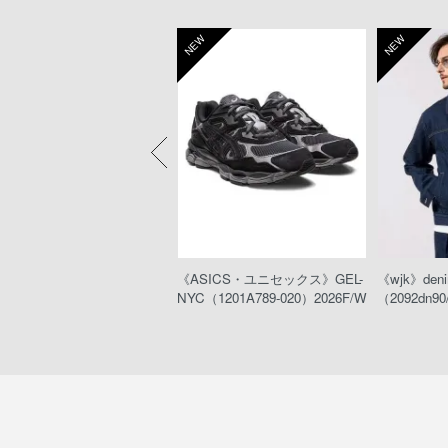
W
NEW
NEW
eeTA》MARLON RIGID（D
《ASICS・ユニセックス》GEL-
《wjk》denim
012-N00）
NYC（1201A789-020）2026F/W
（2092dn90