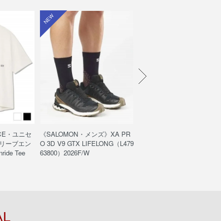
NEW
NEW
ACE・ユニセ
《SALOMON・メンズ》XA PR
《THE NORTH FACE・ユ
リーブエン
O 3D V9 GTX LIFELONG（L479
ックス》エンライドショーツ/
ide Tee
63800）2026F/W
ride Short（NB42661）
AL