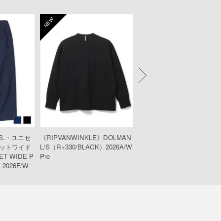
NEW
NEW
KS.・ユニセ
《RIPVANWINKLE》DOLMAN
《wjk》teck shorts（221pe49
ットワイド
L/S（R+330/BLACK）2026A/W
ack）
T WIDE P
Pre
2026F/W