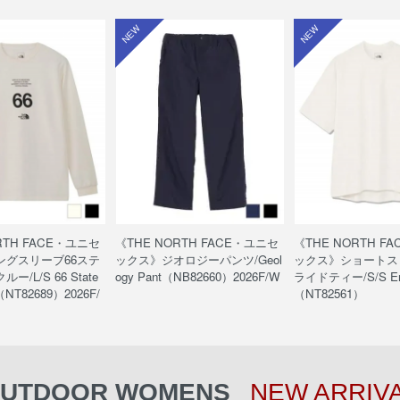
NEW
NEW
RTH FACE・ユニセ
《THE NORTH FACE・ユニセ
《THE NORTH F
ングスリーブ66ステ
ックス》ジオロジーパンツ/Geol
ックス》ショートス
/L/S 66 State
ogy Pant（NB82660）2026F/W
ライドティー/S/S Enr
（NT82689）2026F/
（NT82561）
UTDOOR WOMENS
NEW ARRIV