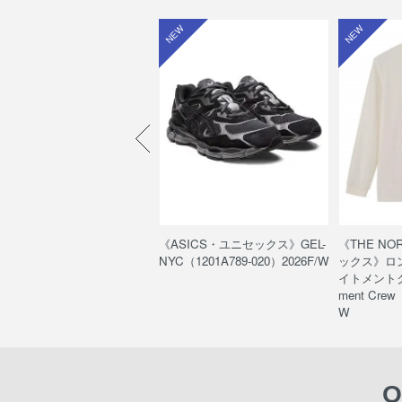
W
NEW
NEW
HE NORTH FACE・キッ
《ASICS・ユニセックス》GEL-
《THE NO
》ヌプシ ブーティ ウォーター
NYC（1201A789-020）2026F/W
ックス》ロ
フ /K Nuptse Bootie WP
イトメントクルー
FJ52287）
ment Crew
W
O