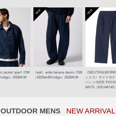
NEW
NEW
 jacket type1 /OW
《wjk》wide banana denim /OW
《NEUTRALWOR
/indigo）2026A/W
（5225dn90/indigo）2026A/W
ックス》サイドポケ
パンツ/SIDE POCKE
ANTS（KSU46145）
OUTDOOR MENS
NEW ARRIVAL