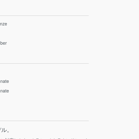
nze
ber
nate
nate
デル。