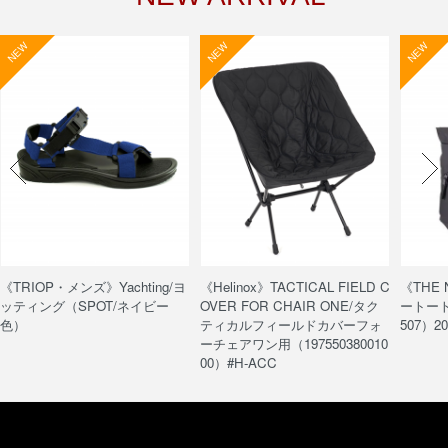
NEW
NEW
NEW
《TRIOP・メンズ》Yachting/ヨ
《Helinox》TACTICAL FIELD C
《THE
ッティング（SPOT/ネイビー
OVER FOR CHAIR ONE/タク
ートート/
色）
ティカルフィールドカバーフォ
507）20
ーチェアワン用（197550380010
00）#H-ACC