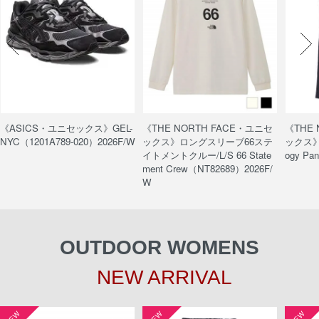
《ASICS・ユニセックス》GEL-
《THE NORTH FACE・ユニセ
《THE
NYC（1201A789-020）2026F/W
ックス》ロングスリーブ66ステ
ックス》
イトメントクルー/L/S 66 State
ogy Pa
ment Crew（NT82689）2026F/
W
OUTDOOR WOMENS
NEW ARRIVAL
NEW
NEW
NEW