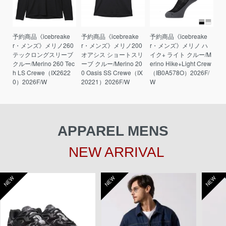
予約商品《icebreake
予約商品《icebreake
予約商品《icebreake
r・メンズ》メリノ260
r・メンズ》メリノ200
r・メンズ》メリノ ハ
テックロングスリーブ
オアシス ショートスリ
イク+ ライト クルー/M
クルー/Merino 260 Tec
ーブ クルー/Merino 20
erino Hike+Light Crew
h LS Crewe（IX2622
0 Oasis SS Crewe（IX
（IB0A578O）2026F/
0）2026F/W
20221）2026F/W
W
APPAREL MENS
NEW ARRIVAL
NEW
NEW
NEW