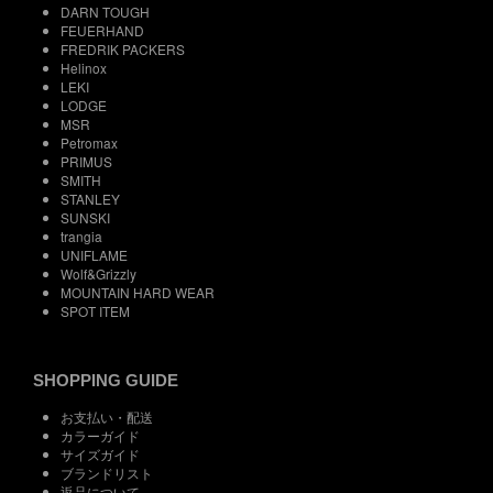
DARN TOUGH
FEUERHAND
FREDRIK PACKERS
Helinox
LEKI
LODGE
MSR
Petromax
PRIMUS
SMITH
STANLEY
SUNSKI
trangia
UNIFLAME
Wolf&Grizzly
MOUNTAIN HARD WEAR
SPOT ITEM
SHOPPING GUIDE
お支払い・配送
カラーガイド
サイズガイド
ブランドリスト
返品について