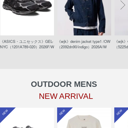
《ASICS・ユニセックス》GEL-
《wjk》denim jacket type1 /OW
《wjk》w
NYC（1201A789-020）2026F/W
（2092dn90/indigo）2026A/W
（5225d
OUTDOOR MENS
NEW ARRIVAL
NEW
NEW
NEW