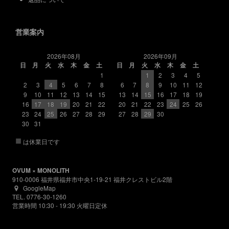
営業案内
2026年08月
2026年09月
日
月
火
水
木
金
土
日
月
火
水
木
金
土
1
1
2
3
4
5
2
3
4
5
6
7
8
6
7
8
9
10
11
12
9
10
11
12
13
14
15
13
14
15
16
17
18
19
16
17
18
19
20
21
22
20
21
22
23
24
25
26
23
24
25
26
27
28
29
27
28
29
30
30
31
■
は休業日です
OVUM × MONOLITH
910-0006 福井県福井市中央1-19-21 福井クレストビル2階
GoogleMap
TEL. 0776-30-1260
営業時間 10:30 - 19:30 火曜日定休