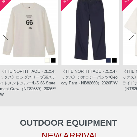
《THE NORTH FACE・ユニセ
《THE NORTH FACE・ユニセ
《THE
ックス》ロングスリーブ66ステ
ックス》ジオロジーパンツ/Geol
ックス
イトメントクルー/L/S 66 State
ogy Pant（NB82660）2026F/W
ライドティ
ment Crew（NT82689）2026F/
（NT82
W
OUTDOOR EQUIPMENT
NEW ARRIVAL