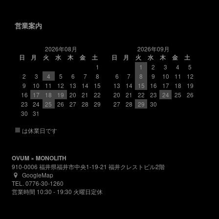
営業案内
2026年08月
2026年09月
日
月
火
水
木
金
土
日
月
火
水
木
金
土
1
1
2
3
4
5
2
3
4
5
6
7
8
6
7
8
9
10
11
12
9
10
11
12
13
14
15
13
14
15
16
17
18
19
16
17
18
19
20
21
22
20
21
22
23
24
25
26
23
24
25
26
27
28
29
27
28
29
30
30
31
■
は休業日です
OVUM × MONOLITH
910-0006 福井県福井市中央1-19-21 福井クレストビル2階
GoogleMap
TEL. 0776-30-1260
営業時間 10:30 - 19:30 火曜日定休