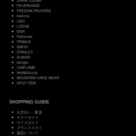
DARN TOUGH
FEUERHAND
FREDRIK PACKERS
Helinox
LEKI
LODGE
MSR
Petromax
PRIMUS
SMITH
STANLEY
SUNSKI
trangia
UNIFLAME
Wolf&Grizzly
MOUNTAIN HARD WEAR
SPOT ITEM
SHOPPING GUIDE
お支払い・配送
カラーガイド
サイズガイド
ブランドリスト
返品について