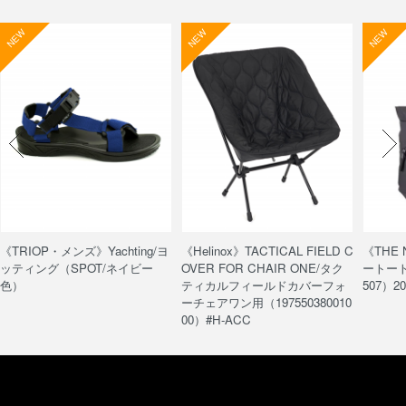
NEW
NEW
NEW
《TRIOP・メンズ》Yachting/ヨ
《Helinox》TACTICAL FIELD C
《THE
ッティング（SPOT/ネイビー
OVER FOR CHAIR ONE/タク
ートート/
色）
ティカルフィールドカバーフォ
507）20
ーチェアワン用（197550380010
00）#H-ACC