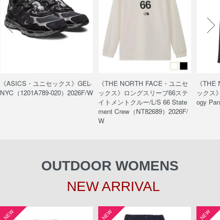
《ASICS・ユニセックス》GEL-
《THE NORTH FACE・ユニセ
《THE
NYC（1201A789-020）2026F/W
ックス》ロングスリーブ66ステ
ックス》
イトメントクルー/L/S 66 State
ogy Pa
ment Crew（NT82689）2026F/
W
OUTDOOR WOMENS
NEW ARRIVAL
NEW
NEW
NEW