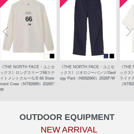
《THE NORTH FACE・ユニセ
《THE NORTH FACE・ユニセ
《THE
ックス》ロングスリーブ66ステ
ックス》ジオロジーパンツ/Geol
ックス
イトメントクルー/L/S 66 State
ogy Pant（NB82660）2026F/W
ライドティ
ment Crew（NT82689）2026F/
（NT82
W
OUTDOOR EQUIPMENT
NEW ARRIVAL