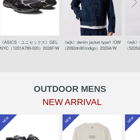
《ASICS・ユニセックス》GEL-
《wjk》denim jacket type1 /OW
《wjk》w
NYC（1201A789-020）2026F/W
（2092dn90/indigo）2026A/W
（5225d
OUTDOOR MENS
NEW ARRIVAL
NEW
NEW
NEW