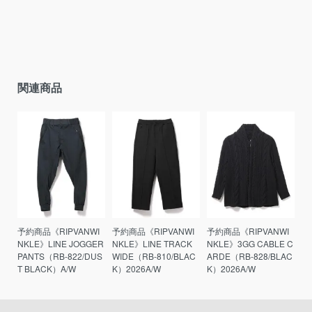
関連商品
予約商品《RIPVANWI
予約商品《RIPVANWI
予約商品《RIPVANWI
NKLE》LINE JOGGER
NKLE》LINE TRACK
NKLE》3GG CABLE C
PANTS（RB-822/DUS
WIDE（RB-810/BLAC
ARDE（RB-828/BLAC
T BLACK）A/W
K）2026A/W
K）2026A/W