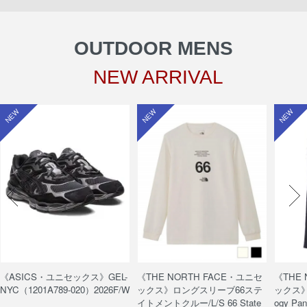
OUTDOOR MENS
NEW ARRIVAL
NEW
NEW
NEW
《ASICS・ユニセックス》GEL-
《THE NORTH FACE・ユニセ
《THE
NYC（1201A789-020）2026F/W
ックス》ロングスリーブ66ステ
ックス》
イトメントクルー/L/S 66 State
ogy Pa