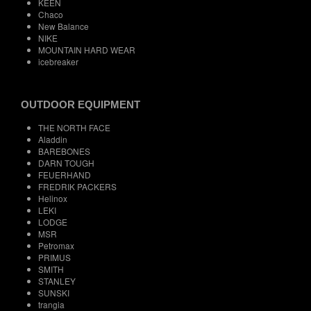
KEEN
Chaco
New Balance
NIKE
MOUNTAIN HARD WEAR
icebreaker
OUTDOOR EQUIPMENT
THE NORTH FACE
Aladdin
BAREBONES
DARN TOUGH
FEUERHAND
FREDRIK PACKERS
Helinox
LEKI
LODGE
MSR
Petromax
PRIMUS
SMITH
STANLEY
SUNSKI
trangia