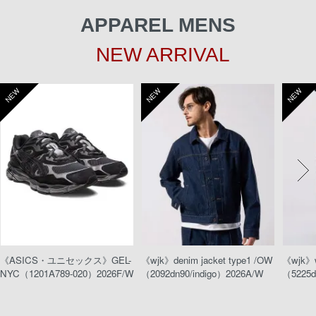
APPAREL MENS
NEW ARRIVAL
NEW
NEW
NEW
《ASICS・ユニセックス》GEL-
《wjk》denim jacket type1 /OW
《wjk》w
NYC（1201A789-020）2026F/W
（2092dn90/indigo）2026A/W
（5225d