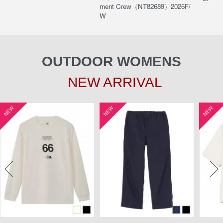
ment Crew（NT82689）2026F/
W
OUTDOOR WOMENS
NEW ARRIVAL
NEW
NEW
NEW