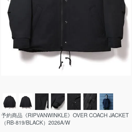
予約商品《RIPVANWINKLE》OVER COACH JACKET
（RB-819/BLACK）2026A/W