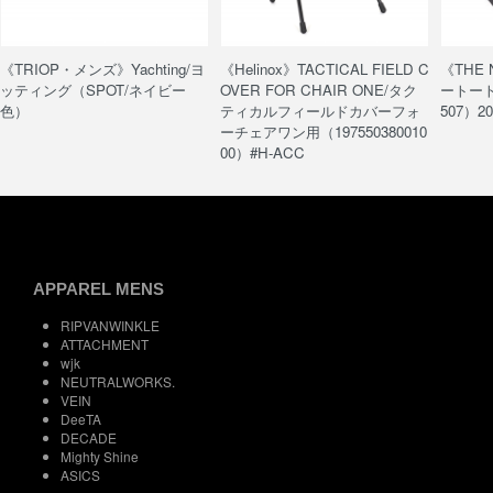
《TRIOP・メンズ》Yachting/ヨ
《Helinox》TACTICAL FIELD C
《THE
ッティング（SPOT/ネイビー
OVER FOR CHAIR ONE/タク
ートート/
色）
ティカルフィールドカバーフォ
507）20
ーチェアワン用（197550380010
00）#H-ACC
APPAREL MENS
RIPVANWINKLE
ATTACHMENT
wjk
NEUTRALWORKS.
VEIN
DeeTA
DECADE
Mighty Shine
ASICS