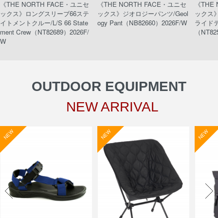
《THE NORTH FACE・ユニセ
《THE NORTH FACE・ユニセ
《THE
ックス》ロングスリーブ66ステ
ックス》ジオロジーパンツ/Geol
ックス
イトメントクルー/L/S 66 State
ogy Pant（NB82660）2026F/W
ライドティ
ment Crew（NT82689）2026F/
（NT82
W
OUTDOOR EQUIPMENT
NEW ARRIVAL
NEW
NEW
NEW