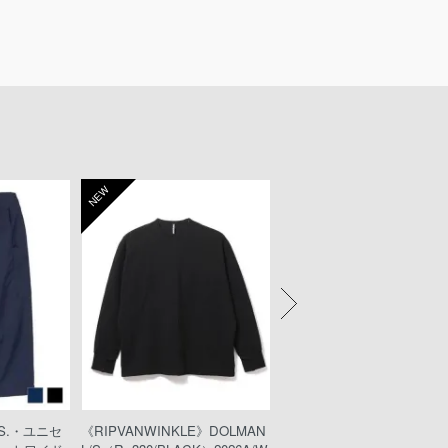
NEW
NEW
KS.・ユニセ
《RIPVANWINKLE》DOLMAN
《wjk》teck shorts（221pe49