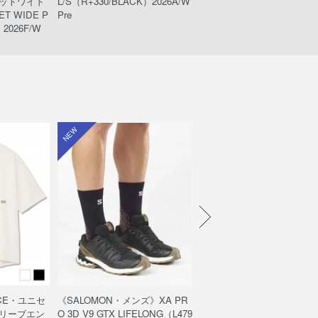
ットワイド
L/S（R+330/BLACK）2026A/W
ack）
T WIDE P
Pre
2026F/W
NEW
NEW
ACE・ユニセ
《SALOMON・メンズ》XA PR
《THE NORTH FACE・ユ
リーブエン
O 3D V9 GTX LIFELONG（L479
ックス》エンライドショーツ/