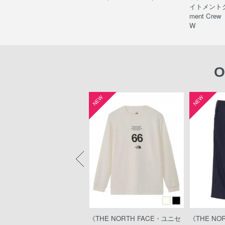
フ /K Nuptse Bootie WP
イトメントクルー
FJ52287）
ment Crew
W
O
W
NEW
NEW
HE NORTH FACE・ウィメ
《THE NORTH FACE・ユニセ
《THE NO