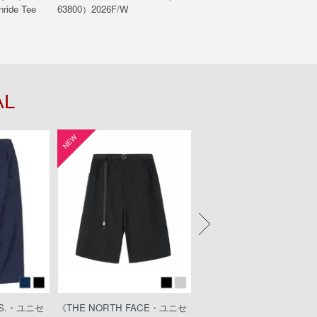
ide Tee
63800）2026F/W
ride Short（NB42661）
AL
NEW
NEW
KS.・ユニセ
《THE NORTH FACE・ユニセ
《KEEN・ウィメンズ》UNE