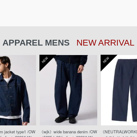
APPAREL MENS
NEW ARRIVAL
NEW
NEW
 jacket type1 /OW
《wjk》wide banana denim /OW
《NEUTRALWOR