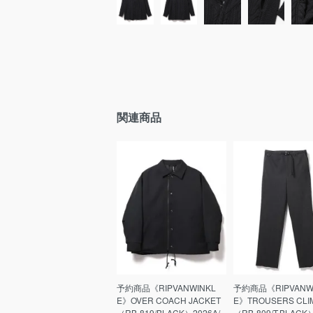
関連商品
予約商品《RIPVANWINKL
予約商品《RIPVANW
E》OVER COACH JACKET
E》TROUSERS CLI
（RB-819/BLACK）2026A/
（RB-809/T.BLACK