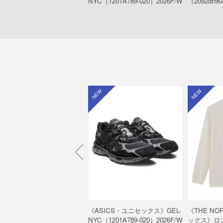
012-N00）
NYC（1201A789-020）2026F/W
（2092dn90
W
NEW
NEW
HE NORTH FACE・キッ
《ASICS・ユニセックス》GEL-
《THE NO
》ヌプシ ブーティ ウォーター
NYC（1201A789-020）2026F/W
ックス》ロ