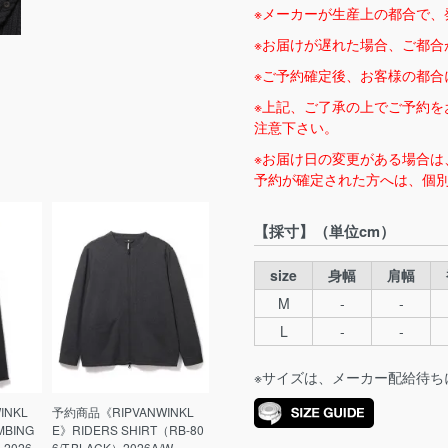
※メーカーが生産上の都合で、
※お届けが遅れた場合、ご都合
※ご予約確定後、お客様の都合
※上記、ご了承の上でご予約を
注意下さい。
※お届け日の変更がある場合は
予約が確定された方へは、個
【採寸】（単位cm）
size
身幅
肩幅
M
-
-
L
-
-
※サイズは、メーカー配給待ち
INKL
予約商品《RIPVANWINKL
MBING
E》RIDERS SHIRT（RB-80
）2026
6/T.BLACK）2026A/W