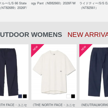
/L/S 66 State
ogy Pant（NB82660）2026F/W
ライドティー/S/S Enr
（NT82689）2026F/
（NT82561）
UTDOOR WOMENS
NEW ARRIV
NEW
NEW
RTH FACE・ユニセ
《THE NORTH FACE・ユニセ
《NEUTRALWOR