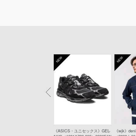
W
NEW
NEW
eeTA》MARLON RIGID（D
《ASICS・ユニセックス》GEL-
《wjk》denim