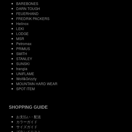
BAREBONES
DARN TOUGH
FEUERHAND
FREDRIK PACKERS
Helinox
LEKI
LODGE
MSR
Petromax
PRIMUS
SMITH
STANLEY
SUNSKI
trangia
UNIFLAME
Wolf&Grizzly
MOUNTAIN HARD WEAR
SPOT ITEM
SHOPPING GUIDE
お支払い・配送
カラーガイド
サイズガイド
ブランドリスト