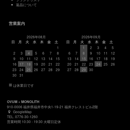
返品について
営業案内
2026年08月
2026年09月
日
月
火
水
木
金
土
日
月
火
水
木
金
土
1
1
2
3
4
5
2
3
4
5
6
7
8
6
7
8
9
10
11
12
9
10
11
12
13
14
15
13
14
15
16
17
18
19
16
17
18
19
20
21
22
20
21
22
23
24
25
26
23
24
25
26
27
28
29
27
28
29
30
30
31
■
は休業日です
OVUM × MONOLITH
910-0006 福井県福井市中央1-19-21 福井クレストビル2階
GoogleMap
TEL. 0776-30-1260
営業時間 10:30 - 19:30 火曜日定休