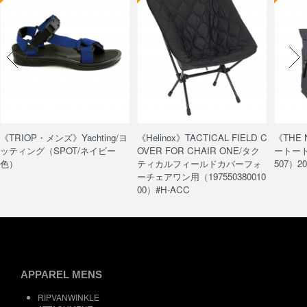
《TRIOP・メンズ》Yachting/ヨ
《Helinox》TACTICAL FIELD C
《THE
ッティング（SPOT/ネイビー
OVER FOR CHAIR ONE/タク
ートート/
色）
ティカルフィールドカバーフォ
507）20
ーチェアワン用（197550380010
00）#H-ACC
APPAREL MENS
RIPVANWINKLE