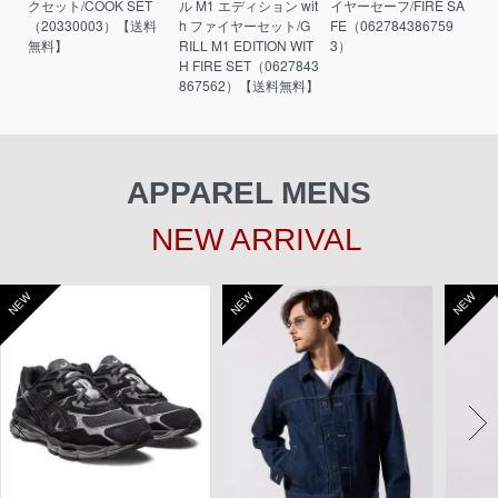
クセット/COOK SET
ル M1 エディション wit
イヤーセーフ/FIRE SA
（20330003）【送料
h ファイヤーセット/G
FE（062784386759
無料】
RILL M1 EDITION WIT
3）
H FIRE SET（0627843
867562）【送料無料】
APPAREL MENS
NEW ARRIVAL
NEW
NEW
NEW