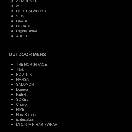
ATTACHMENT
wjk
NEUTRALWORKS.
VEIN
DeeTA
DECADE
Mighty Shine
ASICS
OUTDOOR MENS
THE NORTH FACE
Tilak
POUTNIK
NANGA
SALOMON
Danner
KEEN
SOREL
Chaco
NIKE
New Balance
icebreaker
MOUNTAIN HARD WEAR