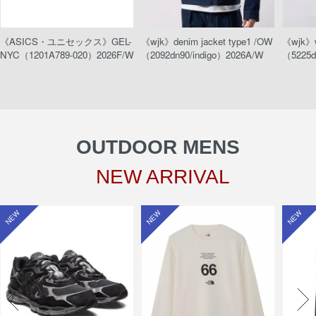
《ASICS・ユニセックス》GEL-
《wjk》denim jacket type1 /OW
《wjk》w
NYC（1201A789-020）2026F/W
（2092dn90/indigo）2026A/W
（5225d
OUTDOOR MENS
NEW ARRIVAL
NEW
NEW
NEW