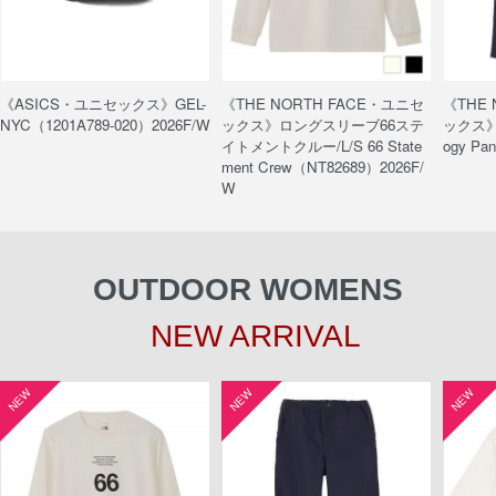
《ASICS・ユニセックス》GEL-
《THE NORTH FACE・ユニセ
《THE
NYC（1201A789-020）2026F/W
ックス》ロングスリーブ66ステ
ックス》
イトメントクルー/L/S 66 State
ogy Pa
ment Crew（NT82689）2026F/
W
OUTDOOR WOMENS
NEW ARRIVAL
NEW
NEW
NEW