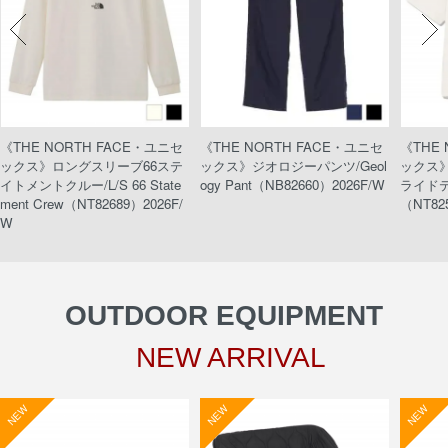
《THE NORTH FACE・ユニセ
《THE NORTH FACE・ユニセ
《THE
ックス》ロングスリーブ66ステ
ックス》ジオロジーパンツ/Geol
ックス
イトメントクルー/L/S 66 State
ogy Pant（NB82660）2026F/W
ライドティ
ment Crew（NT82689）2026F/
（NT82
W
OUTDOOR EQUIPMENT
NEW ARRIVAL
NEW
NEW
NEW