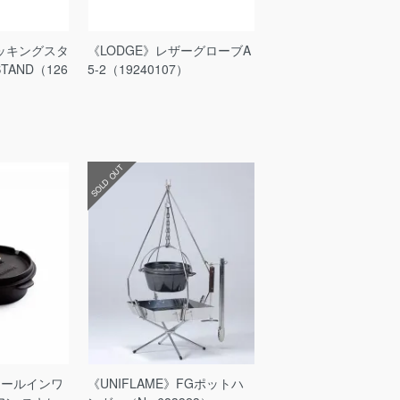
》クッキングスタ
《LODGE》レザーグローブA
STAND（126
5-2（19240107）
SOLD OUT
》オールインワ
《UNIFLAME》FGポットハ