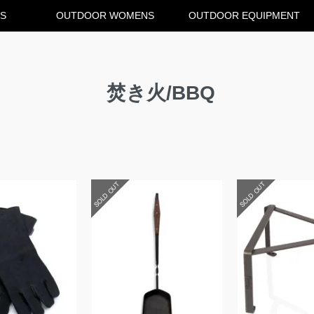
S
OUTDOOR WOMENS
OUTDOOR EQUIPMENT
Q
焚き火/BBQ
SOLD OUT
SOLD OUT