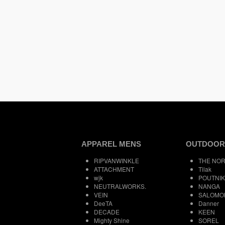
APPAREL MENS
OUTDOOR
RIPVANWINKLE
THE NOR
ATTACHMENT
Tilak
wjk
POUTNIK
NEUTRALWORKS.
NANGA
VEIN
SALOMO
DeeTA
Danner
DECADE
KEEN
Mighty Shine
SOREL