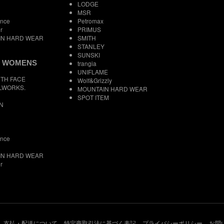
LODGE
MSR
ance
Petromax
r
PRIMUS
IN HARD WEAR
SMITH
STANLEY
SUNSKI
 WOMENS
trangia
UNIFLAME
TH FACE
Wolf&Grizzly
LWORKS.
MOUNTAIN HARD WEAR
SPOT ITEM
N
ance
IN HARD WEAR
r
支払・配送について
特定商取引法に基づく表記
プライバシーポリシー
お問