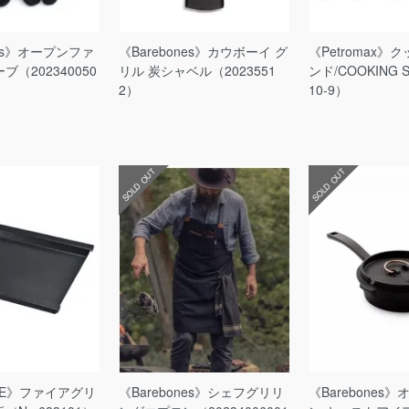
nes》オープンファ
《Barebones》カウボーイ グ
《Petromax
（202340050
リル 炭シャベル（2023551
ンド/COOKING 
2）
10-9）
SOLD OUT
SOLD OUT
AME》ファイアグリ
《Barebones》シェフグリリ
《Barebones