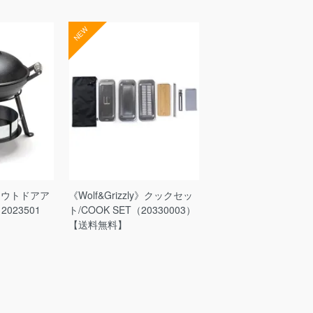
NEW
》アウトドアア
《Wolf&Grizzly》クックセッ
023501
ト/COOK SET（20330003）
【送料無料】