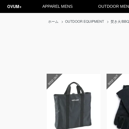
OVUM+
APPAREL MENS
OUTDOOR MEN
ホーム
>
OUTDOOR EQUIPMENT
>
焚き火/BB
SOLD OUT
SOLD OUT