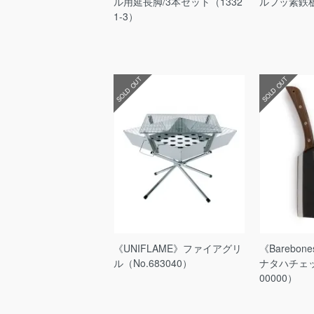
ル用延長脚/3本セット（1332
ルフッ素鉄板（
1-3）
SOLD OUT
SOLD OUT
《UNIFLAME》ファイアグリ
《Barebo
ル（No.683040）
ナタハチェット
00000）