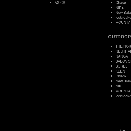
ASICS
Chaco
NIKE
New Bal
icebreake
MOUNTA
OUTDOOR
THE NOR
NEUTRA
NANGA
SALOMO
SOREL
KEEN
Chaco
New Bal
NIKE
MOUNTA
icebreake
ホーム