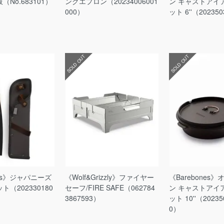
No.683101）
ングエプロン（20234006001
ン キャストアイ
000）
ット 6''（20235
SOLD OUT
SOLD OUT
nes》ジャパニーズ
《Wolf&Grizzly》ファイヤー
《Barebones
（202330180
セーフ/FIRE SAFE（062784
ン キャストアイ
3867593）
ット 10''（20235
0）