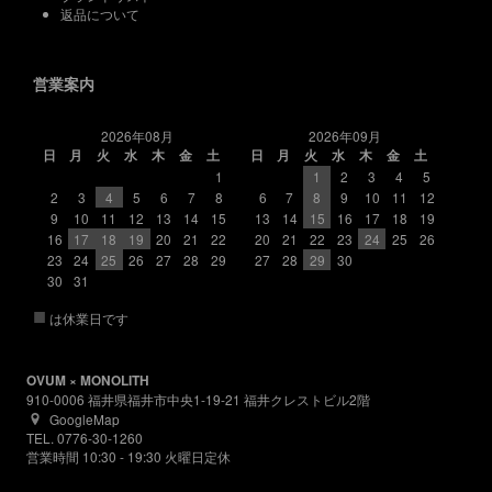
返品について
営業案内
2026年08月
2026年09月
日
月
火
水
木
金
土
日
月
火
水
木
金
土
1
1
2
3
4
5
2
3
4
5
6
7
8
6
7
8
9
10
11
12
9
10
11
12
13
14
15
13
14
15
16
17
18
19
16
17
18
19
20
21
22
20
21
22
23
24
25
26
23
24
25
26
27
28
29
27
28
29
30
30
31
■
は休業日です
OVUM × MONOLITH
910-0006 福井県福井市中央1-19-21 福井クレストビル2階
GoogleMap
TEL. 0776-30-1260
営業時間 10:30 - 19:30 火曜日定休