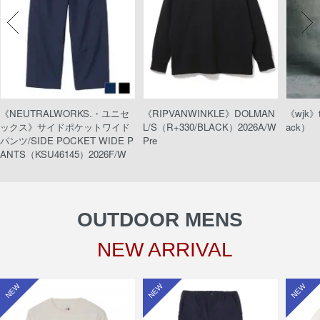
《NEUTRALWORKS.・ユニセ
《RIPVANWINKLE》DOLMAN
《wjk》t
ックス》サイドポケットワイド
L/S（R+330/BLACK）2026A/W
ack）
パンツ/SIDE POCKET WIDE P
Pre
ANTS（KSU46145）2026F/W
OUTDOOR MENS
NEW ARRIVAL
NEW
NEW
NEW