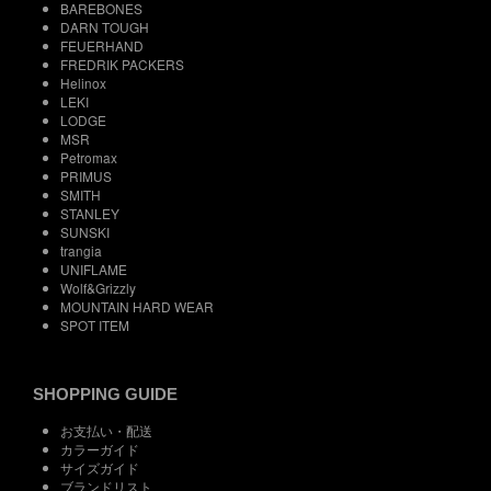
BAREBONES
DARN TOUGH
FEUERHAND
FREDRIK PACKERS
Helinox
LEKI
LODGE
MSR
Petromax
PRIMUS
SMITH
STANLEY
SUNSKI
trangia
UNIFLAME
Wolf&Grizzly
MOUNTAIN HARD WEAR
SPOT ITEM
SHOPPING GUIDE
お支払い・配送
カラーガイド
サイズガイド
ブランドリスト