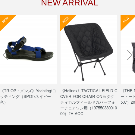
NEW ARRIVAL
NEW
NEW
NEW
《TRIOP・メンズ》Yachting/ヨ
《Helinox》TACTICAL FIELD C
《THE
ッティング（SPOT/ネイビー
OVER FOR CHAIR ONE/タク
ートート/
色）
ティカルフィールドカバーフォ
507）20
ーチェアワン用（197550380010
00）#H-ACC