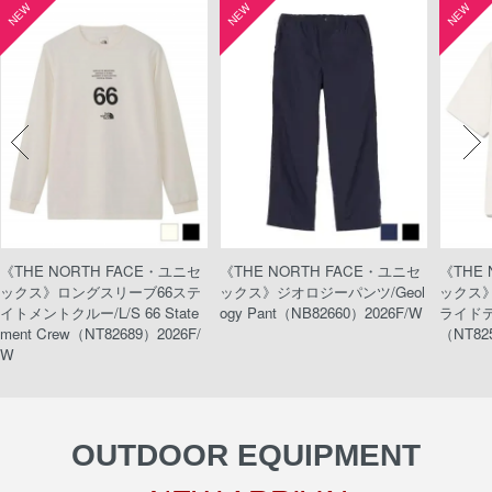
NEW
NEW
NEW
《THE NORTH FACE・ユニセ
《THE NORTH FACE・ユニセ
《THE
ックス》ロングスリーブ66ステ
ックス》ジオロジーパンツ/Geol
ックス
イトメントクルー/L/S 66 State
ogy Pant（NB82660）2026F/W
ライドティ
ment Crew（NT82689）2026F/
（NT82
W
OUTDOOR EQUIPMENT