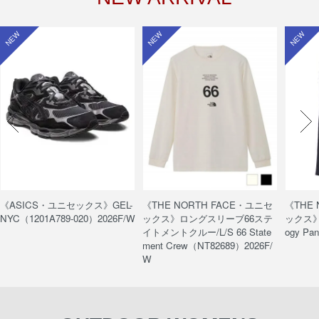
NEW
NEW
NEW
《ASICS・ユニセックス》GEL-
《THE NORTH FACE・ユニセ
《THE
NYC（1201A789-020）2026F/W
ックス》ロングスリーブ66ステ
ックス》
イトメントクルー/L/S 66 State
ogy Pa
ment Crew（NT82689）2026F/
W