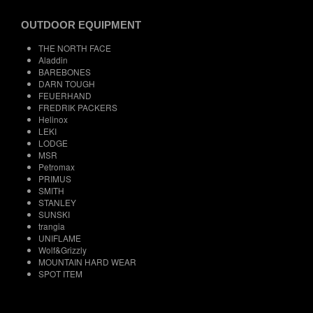
OUTDOOR EQUIPMENT
THE NORTH FACE
Aladdin
BAREBONES
DARN TOUGH
FEUERHAND
FREDRIK PACKERS
Helinox
LEKI
LODGE
MSR
Petromax
PRIMUS
SMITH
STANLEY
SUNSKI
trangia
UNIFLAME
Wolf&Grizzly
MOUNTAIN HARD WEAR
SPOT ITEM