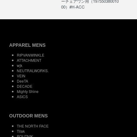
ーチェアワン用（197550380010
00）#H-ACC
APPAREL MENS
RIPVANWINKLE
ATTACHMENT
wjk
NEUTRALWORKS.
VEIN
DeeTA
DECADE
Mighty Shine
ASICS
OUTDOOR MENS
THE NORTH FACE
Tilak
POUTNIK