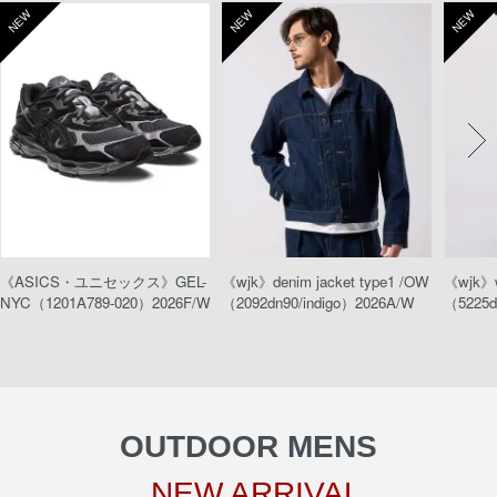
NEW
NEW
NEW
《ASICS・ユニセックス》GEL-
《wjk》denim jacket type1 /OW
《wjk》w
NYC（1201A789-020）2026F/W
（2092dn90/indigo）2026A/W
（5225d
OUTDOOR MENS
NEW ARRIVAL