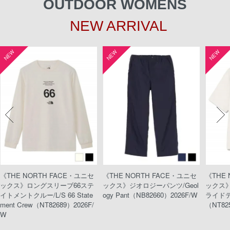
OUTDOOR WOMENS
NEW ARRIVAL
NEW
NEW
NEW
《THE NORTH FACE・ユニセ
《THE NORTH FACE・ユニセ
《THE
ックス》ロングスリーブ66ステ
ックス》ジオロジーパンツ/Geol
ックス
イトメントクルー/L/S 66 State
ogy Pant（NB82660）2026F/W
ライドティ
ment Crew（NT82689）2026F/
（NT82
W