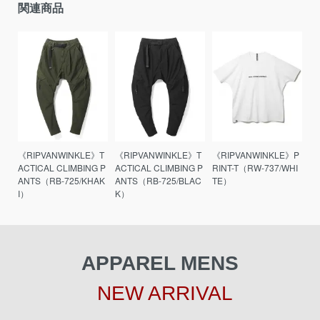
関連商品
《RIPVANWINKLE》T
《RIPVANWINKLE》T
《RIPVANWINKLE》P
ACTICAL CLIMBING P
ACTICAL CLIMBING P
RINT-T（RW-737/WHI
ANTS（RB-725/KHAK
ANTS（RB-725/BLAC
TE）
I）
K）
APPAREL MENS
NEW ARRIVAL