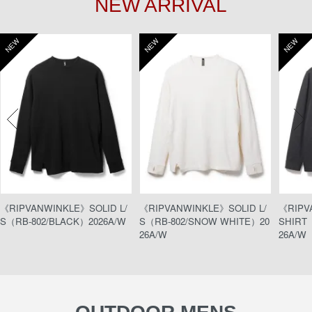
NEW ARRIVAL
NEW
NEW
NEW
《RIPVANWINKLE》SOLID L/
《RIPVANWINKLE》SOLID L/
《RIPV
S（RB-802/BLACK）2026A/W
S（RB-802/SNOW WHITE）20
SHIRT（
26A/W
26A/W