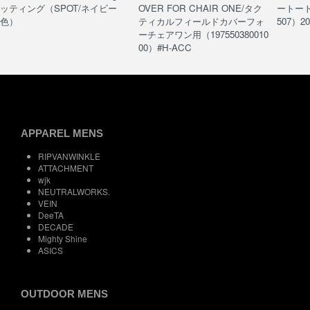
ッティング（SPOT/ネイビー
OVER FOR CHAIR ONE/タク
ートート/
色）
ティカルフィールドカバーフォ
507）20
ーチェアワン用（197550380010
00）#H-ACC
APPAREL MENS
RIPVANWINKLE
ATTACHMENT
wjk
NEUTRALWORKS.
VEIN
DeeTA
DECADE
Mighty Shine
ASICS
OUTDOOR MENS