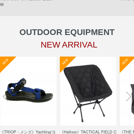
W
OUTDOOR EQUIPMENT
NEW ARRIVAL
NEW
NEW
NEW
《TRIOP・メンズ》Yachting/ヨ
《Helinox》TACTICAL FIELD C
《THE