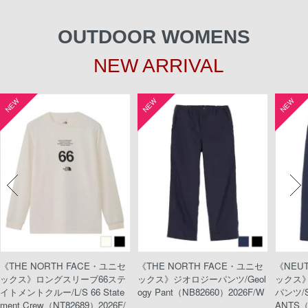
OUTDOOR WOMENS
NEW ARRIVAL
NEW
NEW
NEW
《THE NORTH FACE・ユニセ
《THE NORTH FACE・ユニセ
《NEU
ックス》ロングスリーブ66ステ
ックス》ジオロジーパンツ/Geol
ックス
イトメントクルー/L/S 66 State
ogy Pant（NB82660）2026F/W
パンツ/S
ment Crew（NT82689）2026F/
ANTS（