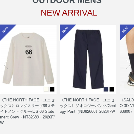
OUTDOOR MENS
NEW ARRIVAL
NEW
NEW
NEW
《THE NORTH FACE・ユニセ
《THE NORTH FACE・ユニセ
《SAL
ックス》ロングスリーブ66ステ
ックス》ジオロジーパンツ/Geol
O 3D V
イトメントクルー/L/S 66 State
ogy Pant（NB82660）2026F/W
63800）
ment Crew（NT82689）2026F/
W