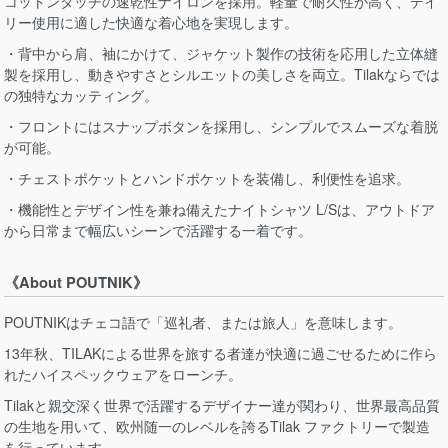
コットンタッチの速乾性ナイロンを採用。軽量で耐久性が高く、デイ
リー使用に適した快適な着心地を実現します。
・背中から肩、袖にかけて、ジャケット製作の技術を応用した立体縫
製を採用し、動きやすさとシルエットの美しさを両立。Tilakならでは
の独特なカッティング。
・フロントにはスナップボタンを採用し、シンプルでスムーズな着脱
が可能。
・チェストポケットとハンドポケットを装備し、利便性を追求。
・機能性とデザイン性を兼ね備えたナイトシャツ L/Sは、アウトドア
から日常まで幅広いシーンで活躍する一着です。
《About POUTNIK》
POUTNIKはチェコ語で「巡礼者、または旅人」を意味します。
13年秋、TILAKによる世界を旅する者達が快適に過ごせるために作ら
れたハイスペックウェアをローンチ。
Tilakと親交深く世界で活躍するデザイナー達が関わり、世界最高品質
の生地を用いて、欧州随一のレベルを誇るTilak ファクトリーで製造
を行っています。