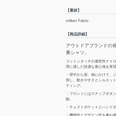
【素材】
miliken Fabric
【商品詳細】
アウトドアブランドの
番シャツ。
コットンタッチの速乾性ナイ
用に適した快適な着心地を実
・背中から肩、袖にかけて、
用し、動きやすさとシルエットの
ティング。
・フロントにはスナップボタ
能。
・チェストポケットとハンド
・機能性とデザイン性を兼ね備