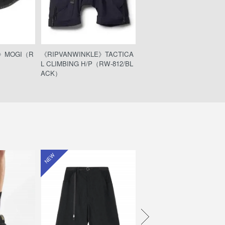
E》MOGI（R
《RIPVANWINKLE》TACTICA
《RIPVANWINKLE》SOLID
L CLIMBING H/P（RW-812/BL
RACHUTE H/P（RW-838/
ACK）
P BLACK）
NEW
NEW