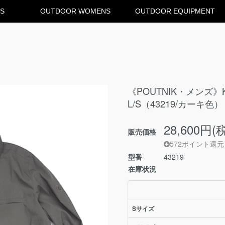
S
OUTDOOR WOMENS
OUTDOOR EQUIPMENT
《POUTNIK・メンズ》KN
L/S（43219/カーキ色）
28,600円(
販売価格
572ポイント還元
型番
43219
在庫状況
Sサイズ