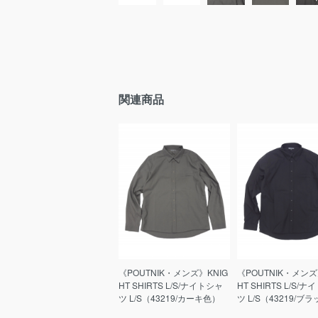
関連商品
《POUTNIK・メンズ》KNIG
《POUTNIK・メンズ
HT SHIRTS L/S/ナイトシャ
HT SHIRTS L/S/
ツ L/S（43219/カーキ色）
ツ L/S（43219/ブ