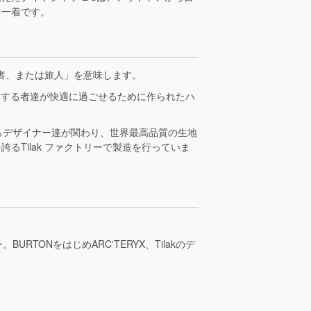
る一着です。
礼者、または旅人」を意味します。
を旅する者達が快適に過ごせるために作られたハ
。
するデザイナー達が関わり、世界最高品質の生地
るTilak ファクトリーで製造を行っていま
。BURTONをはじめARC'TERYX、Tilakのデ