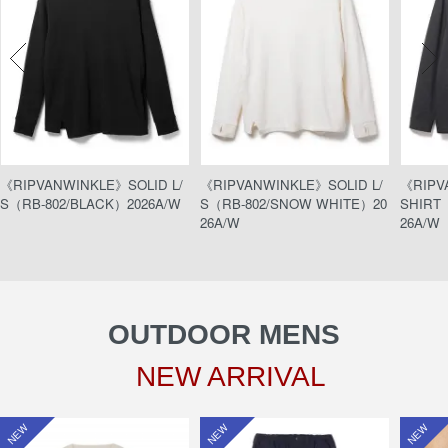
《RIPVANWINKLE》SOLID L/
《RIPVANWINKLE》SOLID L/
《RIPV
S（RB-802/BLACK）2026A/W
S（RB-802/SNOW WHITE）20
SHIRT（
26A/W
26A/W
OUTDOOR MENS
NEW ARRIVAL
NEW
NEW
NEW