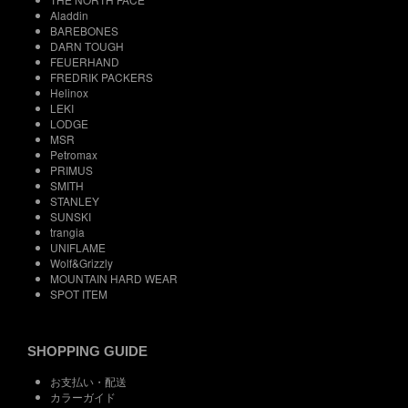
Aladdin
BAREBONES
DARN TOUGH
FEUERHAND
FREDRIK PACKERS
Helinox
LEKI
LODGE
MSR
Petromax
PRIMUS
SMITH
STANLEY
SUNSKI
trangia
UNIFLAME
Wolf&Grizzly
MOUNTAIN HARD WEAR
SPOT ITEM
SHOPPING GUIDE
お支払い・配送
カラーガイド