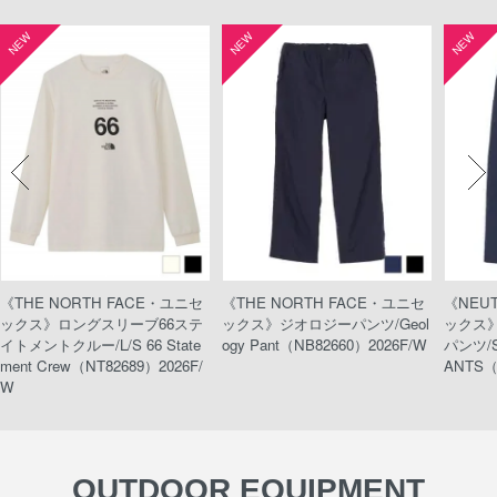
NEW
NEW
NEW
《THE NORTH FACE・ユニセ
《THE NORTH FACE・ユニセ
《NEU
ックス》ロングスリーブ66ステ
ックス》ジオロジーパンツ/Geol
ックス
イトメントクルー/L/S 66 State
ogy Pant（NB82660）2026F/W
パンツ/S
ment Crew（NT82689）2026F/
ANTS（
W
OUTDOOR EQUIPMENT