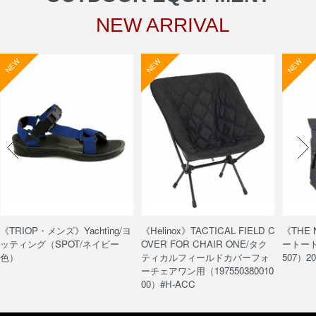
NEW ARRIVAL
NEW
NEW
NEW
《TRIOP・メンズ》Yachting/ヨ
《Helinox》TACTICAL FIELD C
《THE
ッティング（SPOT/ネイビー
OVER FOR CHAIR ONE/タク
ートート/
色）
ティカルフィールドカバーフォ
507）20
ーチェアワン用（197550380010
00）#H-ACC