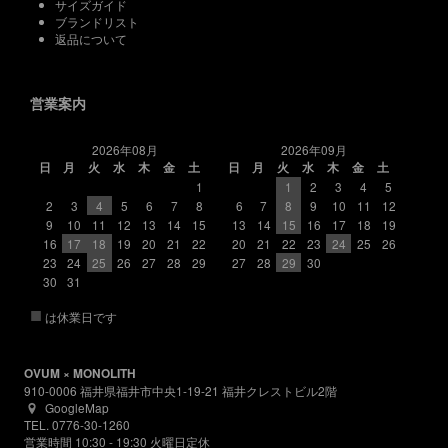
サイズガイド
ブランドリスト
返品について
営業案内
2026年08月
2026年09月
日
月
火
水
木
金
土
日
月
火
水
木
金
土
1
1
2
3
4
5
2
3
4
5
6
7
8
6
7
8
9
10
11
12
9
10
11
12
13
14
15
13
14
15
16
17
18
19
16
17
18
19
20
21
22
20
21
22
23
24
25
26
23
24
25
26
27
28
29
27
28
29
30
30
31
■
は休業日です
OVUM × MONOLITH
910-0006 福井県福井市中央1-19-21 福井クレストビル2階
GoogleMap
TEL. 0776-30-1260
営業時間 10:30 - 19:30 火曜日定休