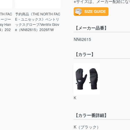
※サイズは、メーカー配給にな
H FAC
予約商品《THE NORTH FAC
イージー
E・ユニセックス》ベントリ
y Han
ックスグローブ/Ventrix Glov
【メーカー品番】
4）202
e（NN62615）2026F/W
NN62615
【カラー】
K
【カラー番詳細】
K（ブラック）