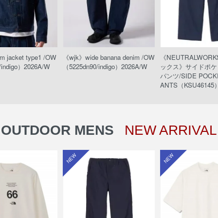
 jacket type1 /OW
《wjk》wide banana denim /OW
《NEUTRALWOR
/indigo）2026A/W
（5225dn90/indigo）2026A/W
ックス》サイドポケ
パンツ/SIDE POCKE
ANTS（KSU46145）
OUTDOOR MENS
NEW ARRIVAL
NEW
NEW