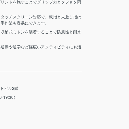
プリントを施すことでグリップ力とタフさを両
るタッチスクリーン対応で、親指と人差し指は
い手作業も容易にできます。
、収納式ミトンを装着することで防風性と耐水
の通勤や通学など幅広いアクティビティにも活
ストビル2階
0-19:30）