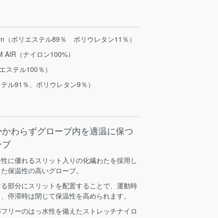
ch Nylon（ポリエステル89％ ポリウレタン11％）
M AIR（ナイロン100%）
リエステル100％）
テル91％、ポリウレタン9％）
かかわらずグローブ内を適温に保つ
ーブ
チ性に優れるスリット入りの化繊わたを採用し
した保温性の高いグローブ。
する部分にスリットを配置することで、運動時
し、停滞時は閉じて保温性を高められます。
Cフリーのはっ水性を備えたストレッチナイロ